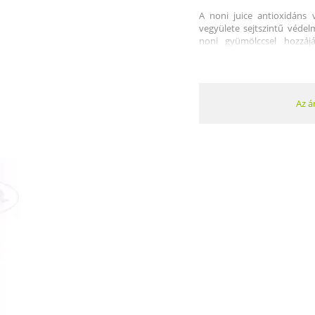
A noni juice antioxidáns v
vegyülete sejtszintű véde
noni gyümölccsel hozzáj
fedezéséhez. Antibakteri
bőrfertőzések természetes 
A noni elősegíti a sejte
immunrendszert és hat
Az á
szabadgyököket, ezzel védv
Fő hatóanyagainak az antrak
és a vitaminokat tartjá
hatóanyagok - scopoletin, a
hatásának kifejtéséhez.
A napérlelte, kézzel szür
vadnövényzetéből származna
nonit (Morinda citrifolia)
vagy „az élet gyümölcsének
bennszülött szigetlakók e
testünket felpezsdítő és en
Jótékony hatásai:
A noni elősegíti a sej
immunrendszert és hat
szabadgyököket, ezzel védv
A noni gyümölcs proxero
A noni elősegíti a sejt