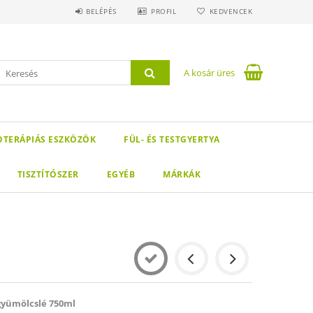
BELÉPÉS
PROFIL
KEDVENCEK
A kosár üres
IOTERÁPIÁS ESZKÖZÖK
FÜL- ÉS TESTGYERTYA
TISZTÍTÓSZER
EGYÉB
MÁRKÁK
gyümölcslé 750ml