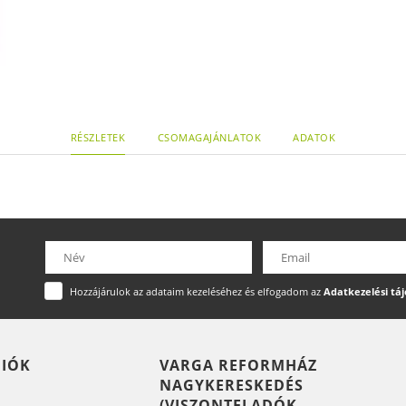
vitaminok, aminosavak), a
flavonoidok révén pedig erősí
A noni egyszerre javí
kedélyfokozóként ismert sz
xeronin segíti elő.
A noni egészségvédő h
telítetlen zsírsavnak és bi
Egyik leghasznosabb tul
levertséget, növeli az erő
RÉSZLETEK
CSOMAGAJÁNLATOK
ADATOK
szervezet védekezőképess
vizsgálatok szerint a Noni
elővegyületét, a proxeronin
A xeronin a sejtek megf
anyag. Hatását molekuláris 
Minél több xeronin jut
akadályozhatjuk meg a sejt
A xeronin a kedélyáll
serkentésével fokozza, mely
Hozzájárulok az adataim kezeléséhez és elfogadom az
Adatkezelési tá
A kortizol hormon a sz
gyulladásgátláshoz. A Noni
A nonival kapcsolatban már
tudunk róla. Összetételébe
FIÓK
VARGA REFORMHÁZ
köztük enzimeket, aminos
NAGYKERESKEDÉS
alkaloidot, többszörösen te
(VISZONTELADÓK