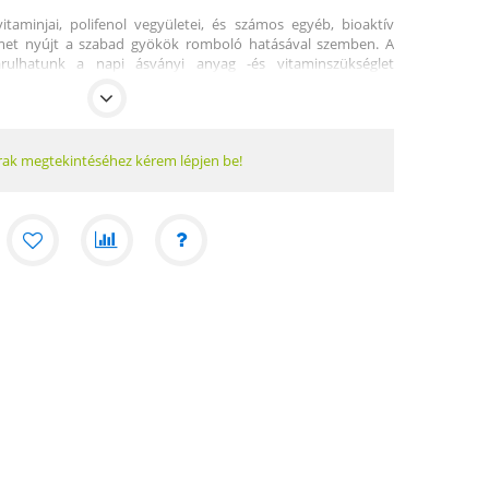
itaminjai, polifenol vegyületei, és számos egyéb, bioaktív
lmet nyújt a szabad gyökök romboló hatásával szemben. A
árulhatunk a napi ásványi anyag -és vitaminszükséglet
ális hatásait hagyományosan alkalmazták meghűlés vagy
kezelésében.
k megfelelő működését és a sejtregenerációt, erősíti az
ékony antioxidáns. Összetevői megkötik a káros
rak megtekintéséhez kérem lépjen be!
e a sejteket a degeneratív folyamatokkal szemben.
inont, a proxeronint, a poliszacharidokat, az aminocukrokat
k, ám a tonizáló és salaktalanítást segítő másodlagos
lizarin, damnacantal - is erősen hozzájárulnak a növény teljes
etelt Noni gyümölcsök a Cook-szigetek ültetvényeiről és
k. A déltengeri népek több mint 2000 éve használják fel a
, mint lágy és sokoldalú gyümölcsöt. „Istenek gyümölcsének”
” nevezik. A „noni” nevet a gyümölcs Hawaiion kapta, ahol a
zt a gyümölcsöt különösen nagy becsben tartják. A Noni a
ergetizáló trópusi szupernövény.
tek megfelelő működését és a sejtregenerációt, erősíti az
ékony antioxidáns. Összetevői megkötik a káros
e a sejteket a degeneratív folyamatokkal szemben.
nint tartalmaz, mely segíti a tápanyagok jobb hasznosulását.
anyagcserét (telítetlen zsírsavak, ásványi anyagok, enzimek,